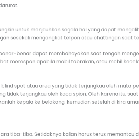
darurat.
ngkin untuk menjauhkan segala hal yang dapat mengalihk
ngan sesekali mengangkat telpon atau chattingan saat 
ut benar-benar dapat membahayakan saat tengah mengem
bat merespon apabila mobil tabrakan, atau mobil kecel
ea blind spot atau area yang tidak terjangkau oleh mata
g tidak terjangkau oleh kaca spion. Oleh karena itu, saat
gkanlah kepala ke belakang, kemudian setelah di kira ama
h secara tiba-tiba. Setidaknya kalian harus terus memant