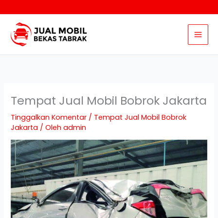
Lewati
ke
konten
Tempat Jual Mobil Bobrok Jakarta
Tinggalkan Komentar
/
Tempat Jual Mobil Bobrok
Jakarta
/ Oleh
admin