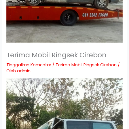
Terima Mobil Ringsek Cirebon
Tinggalkan Komentar
/
Terima Mobil Ringsek Cirebon
/
Oleh
admin